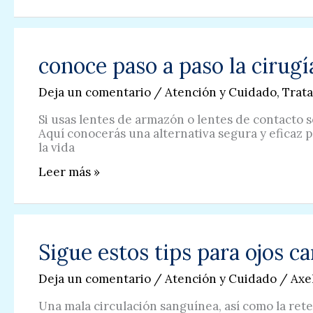
conoce paso a paso la cirug
Deja un comentario
/
Atención y Cuidado
,
Trat
Si usas lentes de armazón o lentes de contacto 
Aquí conocerás una alternativa segura y eficaz p
la vida
conoce
Leer más »
paso
a
paso
la
cirugía
Sigue estos tips para ojos c
LASIK
Deja un comentario
/
Atención y Cuidado
/
Axe
Una mala circulación sanguínea, así como la rete