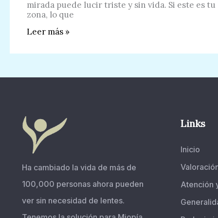
mirada puede lucir triste y sin vida. Si este es tu
zona, lo que
Sigue
Leer más »
estos
tips
para
ojos
cansados
Links
Inicio
Valoració
Ha cambiado la vida de más de
100,000 personas ahora pueden
Atención 
ver sin necesidad de lentes.
Generalid
Tenemos la solución para Miopía,