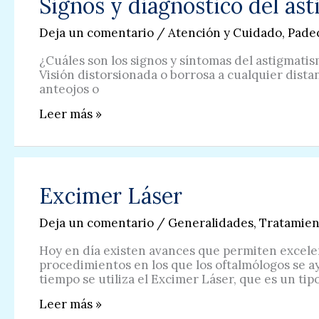
Signos y diagnostico del as
Deja un comentario
/
Atención y Cuidado
,
Pade
¿Cuáles son los signos y síntomas del astigmatis
Visión distorsionada o borrosa a cualquier distan
anteojos o
Signos
Leer más »
y
diagnostico
del
astigamtismo
Excimer Láser
Deja un comentario
/
Generalidades
,
Tratamien
Hoy en día existen avances que permiten excelen
procedimientos en los que los oftalmólogos se a
tiempo se utiliza el Excimer Láser, que es un tip
Excimer
Leer más »
Láser