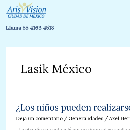
Ir
al
contenido
Llama 55 4163 4518
Lasik México
¿Los niños pueden realizarse
Deja un comentario
/
Generalidades
/
Axel He
La cirugía refractiva láser, en general se realiz