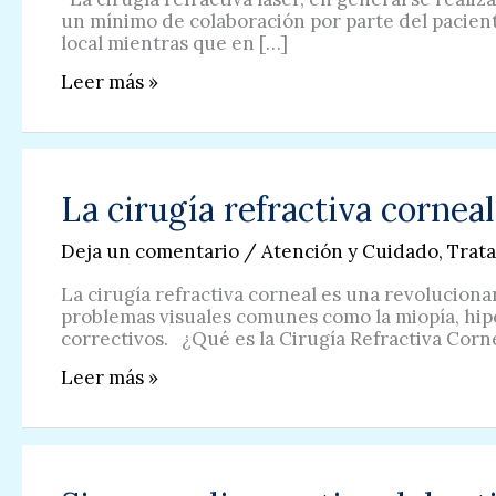
un mínimo de colaboración por parte del pacient
local mientras que en […]
¿Los
Leer más »
niños
pueden
realizarse
la
Cirugía
La cirugía refractiva corneal
Láser?
Deja un comentario
/
Atención y Cuidado
,
Trat
La cirugía refractiva corneal es una revolucion
problemas visuales comunes como la miopía, hiper
correctivos. ¿Qué es la Cirugía Refractiva Cor
La
Leer más »
cirugía
refractiva
corneal