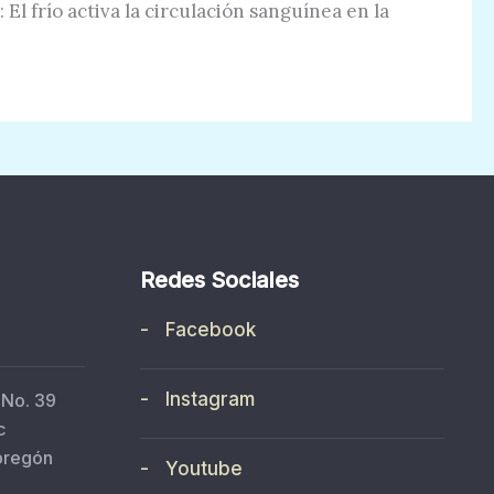
: El frío activa la circulación sanguínea en la
Redes Sociales
- Facebook
- Instagram
 No. 39
c
bregón
- Youtube