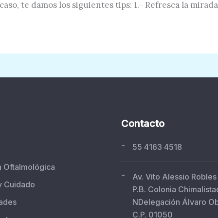
 caso, te damos los siguientes tips: 1.- Refresca la mirada
Contacto
-
55 4163 4518
n Oftalmológica
-
Av. Vito Alessio Robles
y Cuidado
P.B. Colonia Chimalista
ades
NDelegación Álvaro O
C.P. 01050