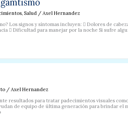
tigamtismo
cimientos
,
Salud
/
Axel Hernandez
mo? Los signos y síntomas incluyen:  Dolores de cabeza 
cia  Dificultad para manejar por la noche Si sufre algun
to
/
Axel Hernandez
te resultados para tratar padecimientos visuales como l
yudan de equipo de última generación para brindar el 
o