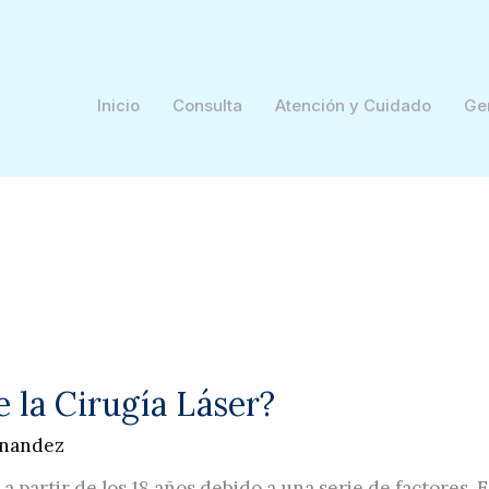
Inicio
Consulta
Atención y Cuidado
Ge
 la Cirugía Láser?
rnandez
a a partir de los 18 años debido a una serie de factores