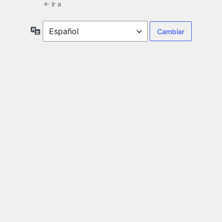
← Ir a
Idioma