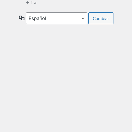
← Ir a
Idioma