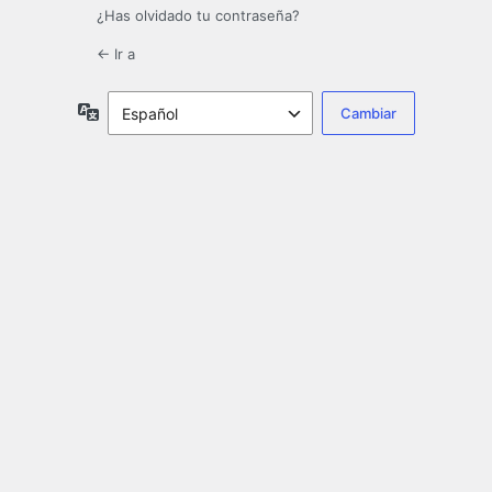
¿Has olvidado tu contraseña?
← Ir a
Idioma