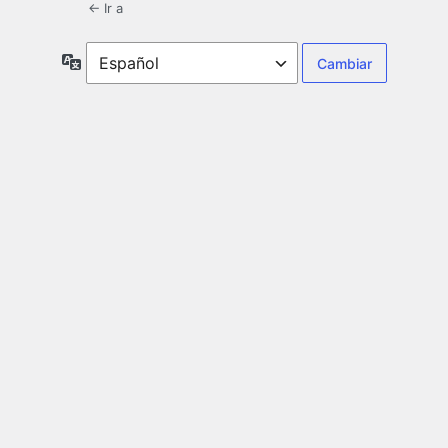
← Ir a
Idioma