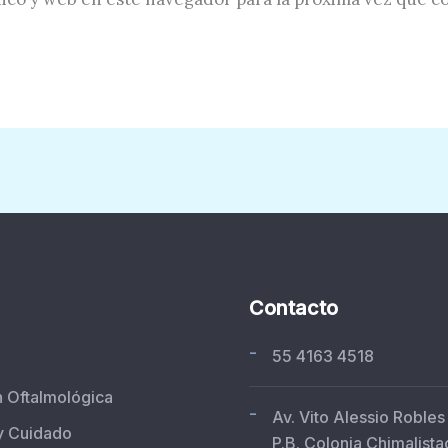
Contacto
-
55 4163 4518
n Oftalmológica
-
Av. Vito Alessio Robles
y Cuidado
P.B. Colonia Chimalista