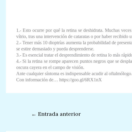
1.- Esto ocurre por qué la retina se deshidrata. Muchas vece
vítrio, tras una intervención de cataratas o por haber recibido 
2.- Tener más 10 dioptrías aumenta la probabilidad de presenta
se estire demasiado y pueda desprenderse.
3.- Es esencial tratar el desprendimiento de retina lo más rápido
4.- Si la retina se rompe aparecen puntos negros que se despl
oscura cayera en el campo de visión.
Ante cualquier síntoma es indispensable acudir al oftalmólog
Con información de… https://goo.gl/6RX1nX
←
Entrada anterior