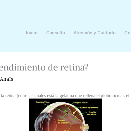
Inicio
Consulta
Atención y Cuidado
Ge
endimiento de retina?
Anaïs
la retina (entre las cuales está la gelatina que rellena el globo ocular, e