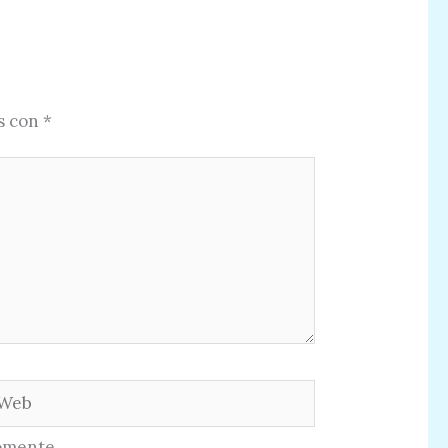
s con
*
eb
omente.