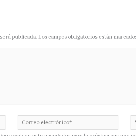
será publicada.
Los campos obligatorios están marcado
Correo
W
electrónico*
ico y web en este navegador para la próxima vez que c