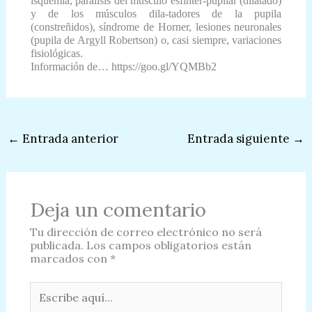
isquemia, parálisis del músculo esfínter-pupilar (dilatado)
y de los músculos dila-tadores de la pupila
(constreñidos), síndrome de Horner, lesiones neuronales
(pupila de Argyll Robertson) o, casi siempre, variaciones
fisiológicas.
Información de… https://goo.gl/YQMBb2
←
Entrada anterior
Entrada siguiente
→
Deja un comentario
Tu dirección de correo electrónico no será
publicada.
Los campos obligatorios están
marcados con
*
Escribe
aquí...