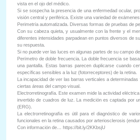
vista en el ojo del médico.
Si se sospecha la presencia de una enfermedad ocular, pr
visión central y periférica. Existe una variedad de exámene
Perimetría automatizada. Diversas formas de pruebas de per
Con su cabeza quieta, y usualmente con la frente y el men
diferentes intensidades parpadean en puntos diversos de s
su respuesta.
Si no puede ver las luces en algunas partes de su campo de v
Perímetro de doble frecuencia. La doble frecuencia se basa
una pantalla. Estas barras parecen duplicarse cuando ce
específicas sensibles a la luz (fotorreceptores) de la retina.
La incapacidad de ver las barras verticales a determinadas 
ciertas áreas del campo visual.
Electrorretinografía. Este examen mide la actividad eléctric
invertido de cuadros de luz. La medición es captada por un
(ERG).
La electrorretinografía es útil para el diagnóstico de var
funcionales en la retina causados por arteriosclerosis (endur
Con información de… https://bit.ly/2KKbsjU