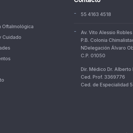
-
55 4163 4518
n Oftalmológica
-
Av. Vito Alessio Robles
y Cuidado
P.B. Colonia Chimalista
ades
NDelegación Álvaro O
C.P. 01050
entos
Dir. Médico Dr. Alberto
Ced. Prof. 3369776
to
Ced. de Especialidad 