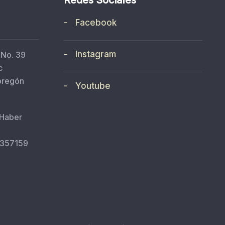
- Facebook
- Instagram
 No. 39
c
bregón
- Youtube
 Haber
5357159