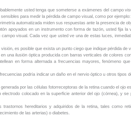
obablemente usted tenga que someterse a exámenes del campo visual
s sensibles para medir la pérdida de campo visual, como por ejemplo:
imetría automatizada miden sus respuestas ante la presencia de obj
tón apoyados en un instrumento con forma de tazón, usted fija la vi
u campo visual. Cada vez que usted ve una de estas luces, inmediat
isión, es posible que exista un punto ciego que indique pérdida de v
 en una ilusión óptica producida con barras verticales de colores co
ntellean en forma alternada a frecuencias mayores, fenómeno que 
frecuencias podría indicar un daño en el nervio óptico u otros tipos 
a generada por las células fotorreceptoras de la retina cuando el ojo 
 electrodo colocado en la superficie anterior del ojo (córnea), y se
ios trastornos hereditarios y adquiridos de la retina, tales como r
ecimiento de las arterias) o diabetes.