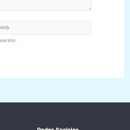
eb
omente.
Redes Sociales