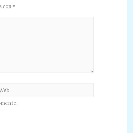
s con
*
eb
omente.