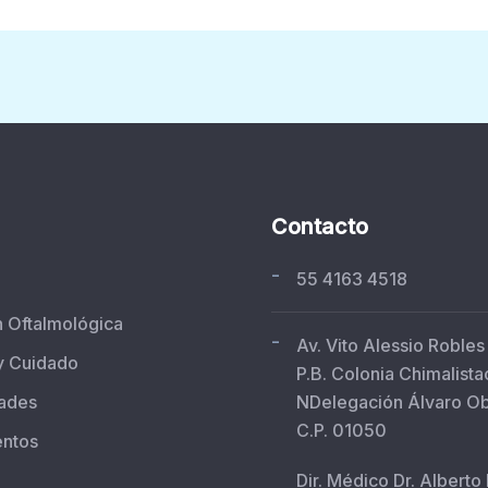
Contacto
-
55 4163 4518
n Oftalmológica
-
Av. Vito Alessio Robles
y Cuidado
P.B. Colonia Chimalista
ades
NDelegación Álvaro O
C.P. 01050
entos
Dir. Médico Dr. Alberto