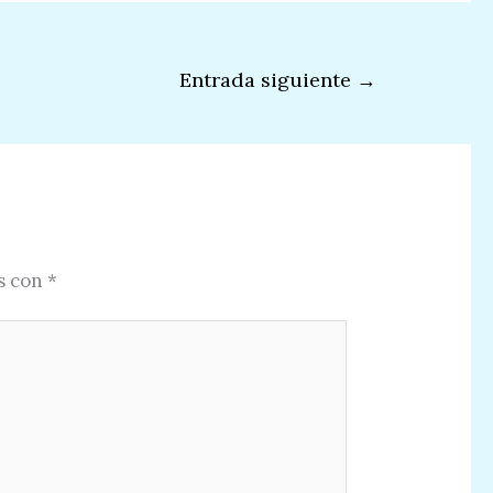
Entrada siguiente
→
s con
*