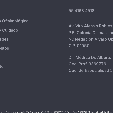
-
55 4163 4518
n Oftalmológica
-
Av. Vito Alessio Robles
y Cuidado
P.B. Colonia Chimalista
ades
NDelegación Álvaro O
C.P. 01050
entos
Dir. Médico Dr. Alberto
Ced. Prof. 3369776
to
Ced. de Especialidad 
ogo, Cornea y cirugía Refractiva | Ced. Prof. 3369776 / Ced. Esp. 5357159 Universidad Anáh