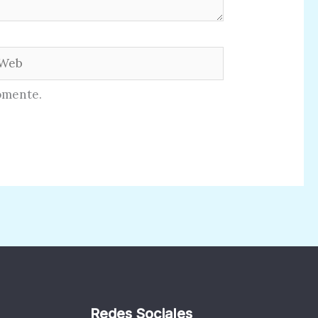
eb
omente.
Redes Sociales