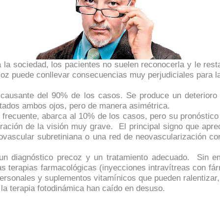
la sociedad, los pacientes no suelen reconocerla y le resta
oz puede conllevar consecuencias muy perjudiciales para la
 causante del 90% de los casos. Se produce un deterioro 
ctados ambos ojos, pero de manera asimétrica.
recuente, abarca al 10% de los casos, pero su pronóstico 
ración de la visión muy grave.
El principal signo que apr
vascular subretiniana o una red de neovascularización c
r un diagnóstico precoz y un tratamiento adecuado.
Sin em
tas terapias farmacológicas (inyecciones intravítreas con fá
ersonales y suplementos vitamínicos que pueden ralentizar,
 la terapia fotodinámica han caído en desuso.