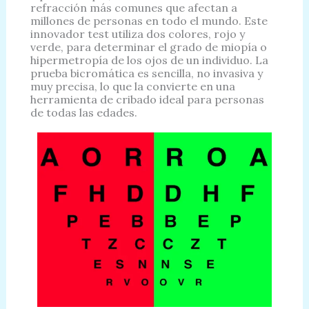
refracción más comunes que afectan a
millones de personas en todo el mundo. Este
innovador test utiliza dos colores, rojo y
verde, para determinar el grado de miopía o
hipermetropía de los ojos de un individuo. La
prueba bicromática es sencilla, no invasiva y
muy precisa, lo que la convierte en una
herramienta de cribado ideal para personas
de todas las edades.