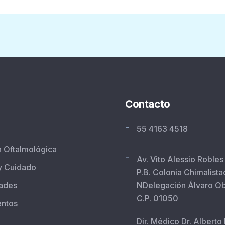
Contacto
-
55 4163 4518
n Oftalmológica
-
Av. Vito Alessio Robles
y Cuidado
P.B. Colonia Chimalista
ades
NDelegación Álvaro O
C.P. 01050
entos
Dir. Médico Dr. Alberto