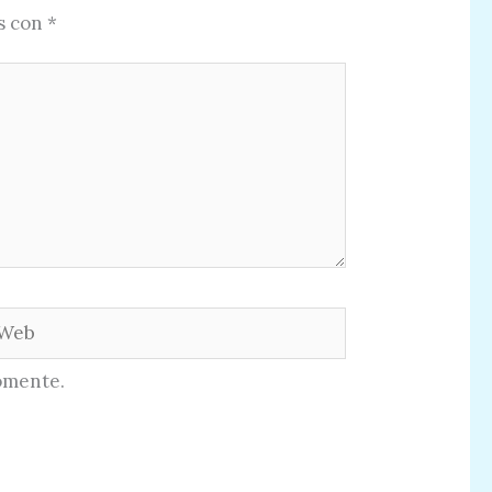
s con
*
eb
omente.