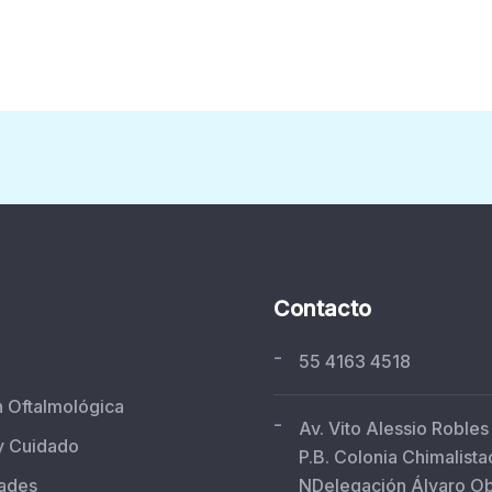
Contacto
-
55 4163 4518
n Oftalmológica
-
Av. Vito Alessio Robles
y Cuidado
P.B. Colonia Chimalista
ades
NDelegación Álvaro O