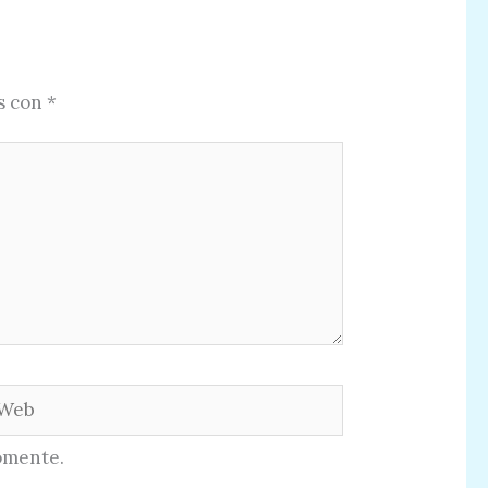
s con
*
eb
omente.