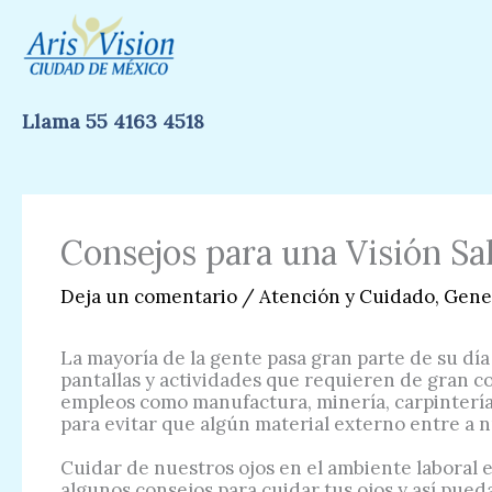
Ir
al
contenido
Llama 55 4163 4518
Consejos para una Visión Sal
Deja un comentario
/
Atención y Cuidado
,
Gene
La mayoría de la gente pasa gran parte de su día
pantallas y actividades que requieren de gran co
empleos como manufactura, minería, carpintería,
para evitar que algún material externo entre a n
Cuidar de nuestros ojos en el ambiente laboral 
algunos consejos para cuidar tus ojos y así pued