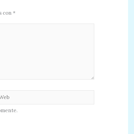
s con
*
eb
omente.