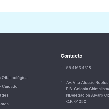
Contacto
-
55 4163 4518
n Oftalmológica
-
Av. Vito Alessio Robles
y Cuidado
P.B. Colonia Chimalista
ades
NDelegación Álvaro O
C.P. 01050
entos