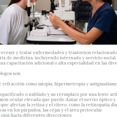
evenir y tratar enfermedades y trastornos relacionados 
aria de medicina, incluyendo internado y servicio social
a capacitación adicional o alta especialidad en las dive
logos son:
e refracción como miopía, hipermetropía y astigmatismo
 opacificado o nublado y su reemplazo por una lente artif
ión ocular elevada que puede dañar el nervio óptico y c
ue afectan la retina y el vítreo, como la retinopatía di
as en los párpados, las cejas y el área periocular.
 ojos hacia diferentes direcciones.