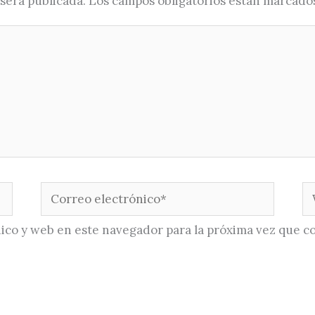
será publicada.
Los campos obligatorios están marcado
Correo
W
electrónico*
ico y web en este navegador para la próxima vez que c