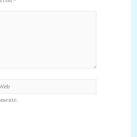
s con
*
eb
omente.