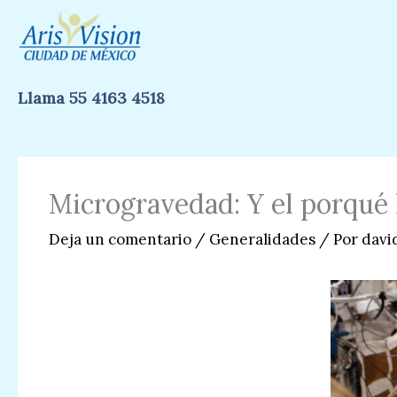
Ir
al
contenido
Llama 55 4163 4518
Microgravedad: Y el porqué 
Deja un comentario
/
Generalidades
/ Por
davi