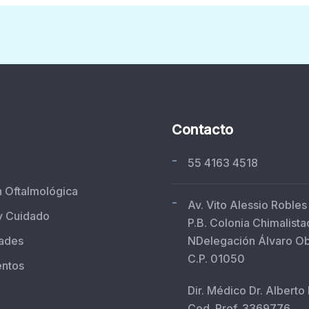
Contacto
-
55 4163 4518
n Oftalmológica
-
Av. Vito Alessio Robles
y Cuidado
P.B. Colonia Chimalista
ades
NDelegación Álvaro O
C.P. 01050
entos
Dir. Médico Dr. Alberto
Ced. Prof. 3369776