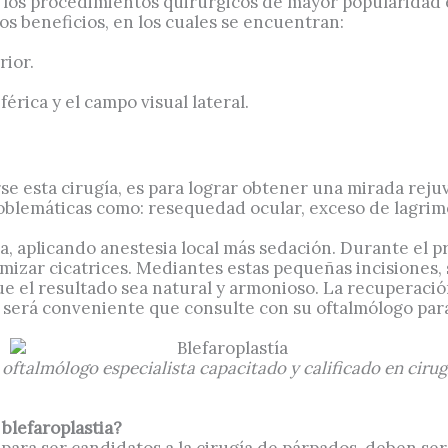
 los procedimientos quirúrgicos de mayor popularidad e
os beneficios, en los cuales se encuentran:
rior.
férica y el campo visual lateral.
arse esta cirugía, es para lograr obtener una mirada rej
oblemáticas como: resequedad ocular, exceso de lagrime
a, aplicando anestesia local más sedación. Durante el p
mizar cicatrices. Mediantes estas pequeñas incisiones, s
ue el resultado sea natural y armonioso. La recuperación
 será conveniente que consulte con su oftalmólogo par
 oftalmólogo especialista capacitado y calificado en cirugí
 blefaroplastia?
ara ser candidatos a la cirugía de párpados, deben ser