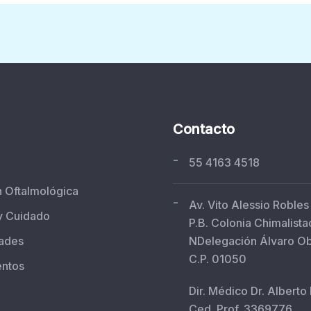
Contacto
-
55 4163 4518
n Oftalmológica
-
Av. Vito Alessio Robles
y Cuidado
P.B. Colonia Chimalista
ades
NDelegación Álvaro O
C.P. 01050
entos
Dir. Médico Dr. Alberto
Ced. Prof. 3369776