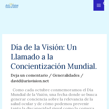
Ir
al
contenido
Día de la Visión: Un
Llamado a la
Concientización Mundial.
Deja un comentario
/
Generalidades
/
david@arisvision.net
Como cada octubre conmemoramos el Día
Mundial de la Visión, una fecha donde se busca
generar conciencia sobre la relevancia de la
salud ocular y de cómo podemos prevenir
tanto la discapacidad visual como la ceguera.