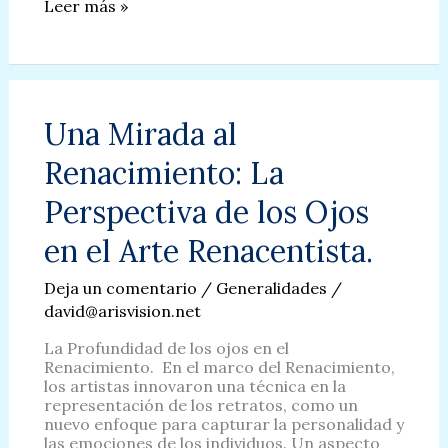
Blefaritis:
Leer más »
Cómo
identificarla
y
tratarla
efectivamente.
Una Mirada al
Renacimiento: La
Perspectiva de los Ojos
en el Arte Renacentista.
Deja un comentario
/
Generalidades
/
david@arisvision.net
La Profundidad de los ojos en el
Renacimiento. En el marco del Renacimiento,
los artistas innovaron una técnica en la
representación de los retratos, como un
nuevo enfoque para capturar la personalidad y
las emociones de los individuos. Un aspecto