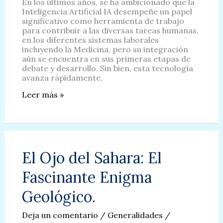
En los últimos años, se ha ambicionado que la
Inteligencia Artificial IA desempeñe un papel
significativo como herramienta de trabajo
para contribuir a las diversas tareas humanas,
en los diferentes sistemas laborales
incluyendo la Medicina, pero su integración
aún se encuentra en sus primeras etapas de
debate y desarrollo. Sin bien, esta tecnología
avanza rápidamente,
Inteligencia
Leer más »
Artificial
y
Medicina:
Una
Sinergia
en
El Ojo del Sahara: El
Proceso
de
Fascinante Enigma
Evaluación.
Geológico.
Deja un comentario
/
Generalidades
/