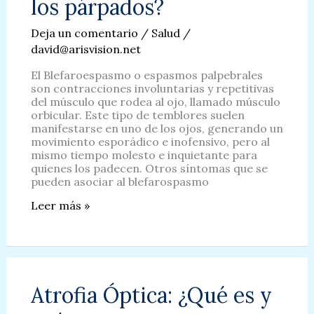
los párpados?
Ojo
Seco.
Deja un comentario
/
Salud
/
david@arisvision.net
El Blefaroespasmo o espasmos palpebrales
son contracciones involuntarias y repetitivas
del músculo que rodea al ojo, llamado músculo
orbicular. Este tipo de temblores suelen
manifestarse en uno de los ojos, generando un
movimiento esporádico e inofensivo, pero al
mismo tiempo molesto e inquietante para
quienes los padecen. Otros síntomas que se
pueden asociar al blefarospasmo
Blefaroespasmo:
Leer más »
¿Por
qué
sufrimos
de
espasmos
en
Atrofia Óptica: ¿Qué es y
los
párpados?