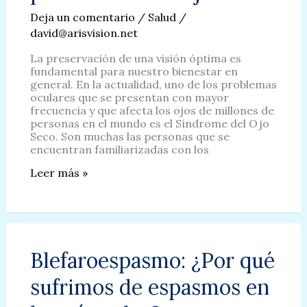
Deja un comentario
/
Salud
/
david@arisvision.net
La preservación de una visión óptima es
fundamental para nuestro bienestar en
general. En la actualidad, uno de los problemas
oculares que se presentan con mayor
frecuencia y que afecta los ojos de millones de
personas en el mundo es el Síndrome del Ojo
Seco. Son muchas las personas que se
encuentran familiarizadas con los
La
Leer más »
Microbiota
Ocular
y
su
papel
clave
Blefaroespasmo: ¿Por qué
en
la
sufrimos de espasmos en
prevención
del