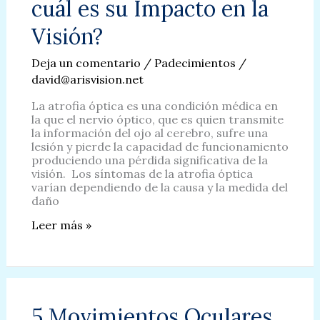
cuál es su Impacto en la
Visión?
Deja un comentario
/
Padecimientos
/
david@arisvision.net
La atrofia óptica es una condición médica en
la que el nervio óptico, que es quien transmite
la información del ojo al cerebro, sufre una
lesión y pierde la capacidad de funcionamiento
produciendo una pérdida significativa de la
visión. Los síntomas de la atrofia óptica
varían dependiendo de la causa y la medida del
daño
Atrofia
Leer más »
Óptica:
¿Qué
es
y
cuál
es
5 Movimientos Oculares
su