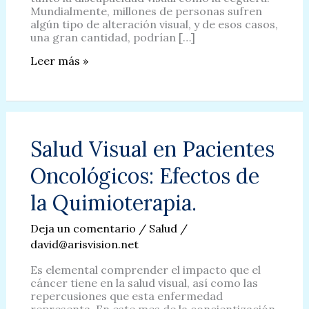
Mundialmente, millones de personas sufren
algún tipo de alteración visual, y de esos casos,
una gran cantidad, podrían […]
Día
Leer más »
de
la
Visión:
Un
Llamado
a
Salud Visual en Pacientes
la
Concientización
Oncológicos: Efectos de
Mundial.
la Quimioterapia.
Deja un comentario
/
Salud
/
david@arisvision.net
Es elemental comprender el impacto que el
cáncer tiene en la salud visual, así como las
repercusiones que esta enfermedad
representa. En este mes de la concientización