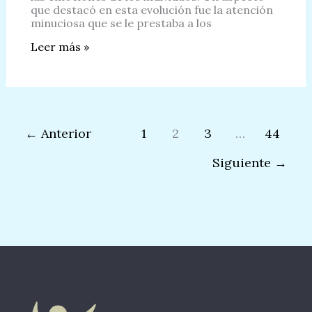
que destacó en esta evolución fue la atención
minuciosa que se le prestaba a los
Una
Leer más »
Mirada
al
Renacimiento:
La
Perspectiva
de
←
Anterior
1
2
3
…
44
los
Ojos
Siguiente
→
en
el
Arte
Renacentista.