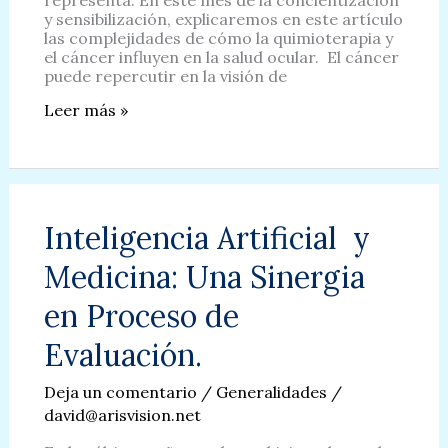
y sensibilización, explicaremos en este artículo
las complejidades de cómo la quimioterapia y
el cáncer influyen en la salud ocular. El cáncer
puede repercutir en la visión de
Salud
Leer más »
Visual
en
Pacientes
Oncológicos:
Efectos
de
Inteligencia Artificial y
la
Quimioterapia.
Medicina: Una Sinergia
en Proceso de
Evaluación.
Deja un comentario
/
Generalidades
/
david@arisvision.net