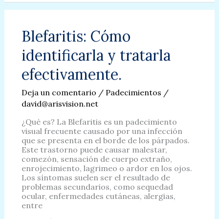
Irregulares
que
afectan
la
Blefaritis: Cómo
comprensión
lectora
identificarla y tratarla
de
tus
efectivamente.
hijos.
Deja un comentario
/
Padecimientos
/
david@arisvision.net
¿Qué es? La Blefaritis es un padecimiento
visual frecuente causado por una infección
que se presenta en el borde de los párpados.
Este trastorno puede causar malestar,
comezón, sensación de cuerpo extraño,
enrojecimiento, lagrimeo o ardor en los ojos.
Los síntomas suelen ser el resultado de
problemas secundarios, como sequedad
ocular, enfermedades cutáneas, alergias,
entre