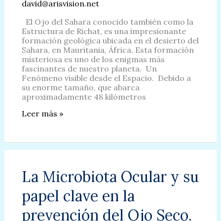
david@arisvision.net
El Ojo del Sahara conocido también como la
Estructura de Richat, es una impresionante
formación geológica ubicada en el desierto del
Sahara, en Mauritania, África. Esta formación
misteriosa es uno de los enigmas más
fascinantes de nuestro planeta. Un
Fenómeno visible desde el Espacio. Debido a
su enorme tamaño, que abarca
aproximadamente 48 kilómetros
El
Leer más »
Ojo
del
Sahara:
El
Fascinante
Enigma
La Microbiota Ocular y su
Geológico.
papel clave en la
prevención del Ojo Seco.