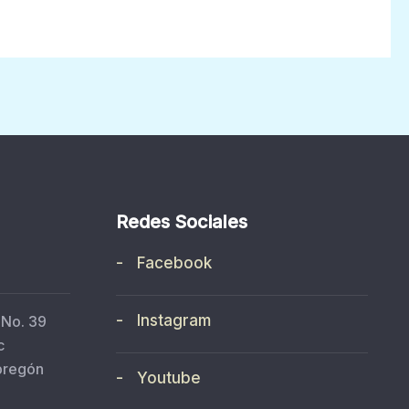
Redes Sociales
- Facebook
- Instagram
 No. 39
c
bregón
- Youtube