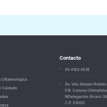
Contacto
-
55 4163 4518
n Oftalmológica
-
Av. Vito Alessio Robles
y Cuidado
P.B. Colonia Chimalista
ades
NDelegación Álvaro O
C.P. 01050
entos