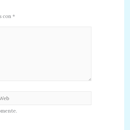
s con
*
eb
omente.