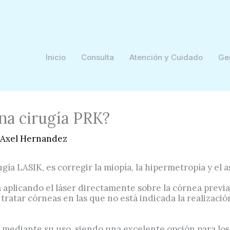
Inicio
Consulta
Atención y Cuidado
Ge
na cirugía PRK?
Axel Hernandez
rugía LASIK, es corregir la miopía, la hipermetropía y el 
 aplicando el láser directamente sobre la córnea previ
 tratar córneas en las que no está indicada la realización
o mediante su uso, siendo una excelente opción para los