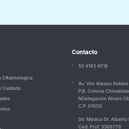
Contacto
-
55 4163 4518
n Oftalmológica
-
Av. Vito Alessio Robles
y Cuidado
P.B. Colonia Chimalista
ades
NDelegación Álvaro O
C.P. 01050
entos
Dir. Médico Dr. Alberto
Ced. Prof. 3369776