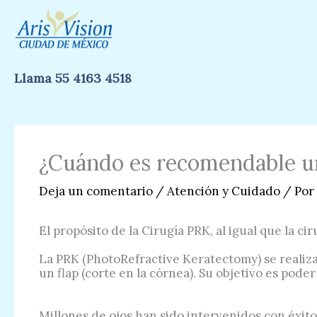
Ir
al
contenido
Llama 55 4163 4518
¿Cuándo es recomendable u
Deja un comentario
/
Atención y Cuidado
/ Por
El propósito de la Cirugía PRK, al igual que la ci
La PRK (PhotoRefractive Keratectomy) se realiza
un flap (corte en la córnea). Su objetivo es poder
Millones de ojos han sido intervenidos con éxit