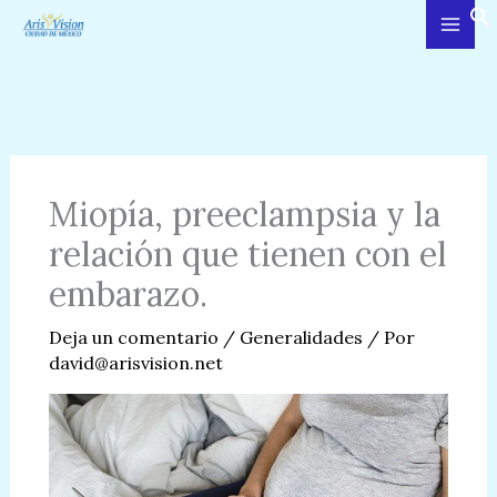
Ir
al
contenido
Miopía, preeclampsia y la
relación que tienen con el
embarazo.
Deja un comentario
/
Generalidades
/ Por
david@arisvision.net