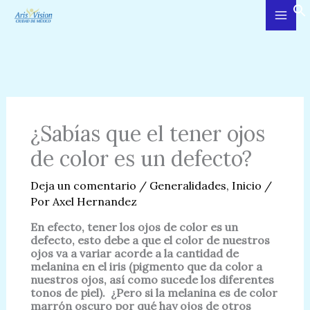
Ir
al
contenido
¿Sabías que el tener ojos
de color es un defecto?
Deja un comentario
/
Generalidades
,
Inicio
/
Por
Axel Hernandez
En efecto, tener los ojos de color es un
defecto, esto debe a que el color de nuestros
ojos va a variar acorde a la cantidad de
melanina en el iris (pigmento que da color a
nuestros ojos, así como sucede los diferentes
tonos de piel). ¿Pero si la melanina es de color
marrón oscuro por qué hay ojos de otros