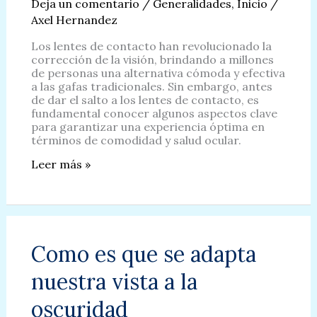
Deja un comentario
/
Generalidades
,
Inicio
/
Axel Hernandez
Los lentes de contacto han revolucionado la
corrección de la visión, brindando a millones
de personas una alternativa cómoda y efectiva
a las gafas tradicionales. Sin embargo, antes
de dar el salto a los lentes de contacto, es
fundamental conocer algunos aspectos clave
para garantizar una experiencia óptima en
términos de comodidad y salud ocular.
Todo
Leer más »
lo
que
Debes
Saber
sobre
Lentes
Como es que se adapta
de
Contacto:
nuestra vista a la
Comodidad
y
oscuridad
Visión