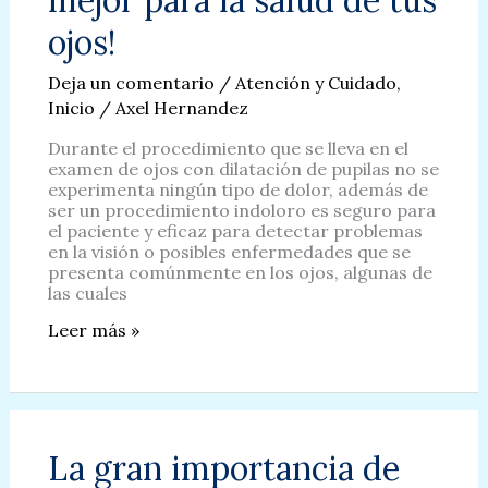
ojos!
Deja un comentario
/
Atención y Cuidado
,
Inicio
/
Axel Hernandez
Durante el procedimiento que se lleva en el
examen de ojos con dilatación de pupilas no se
experimenta ningún tipo de dolor, además de
ser un procedimiento indoloro es seguro para
el paciente y eficaz para detectar problemas
en la visión o posibles enfermedades que se
presenta comúnmente en los ojos, algunas de
las cuales
¡Examen
Leer más »
de
los
ojos
con
Dilatación
de
La gran importancia de
Pupila,