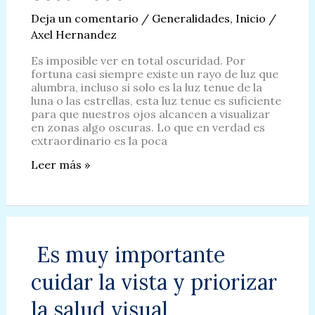
Deja un comentario
/
Generalidades
,
Inicio
/
Axel Hernandez
Es imposible ver en total oscuridad. Por
fortuna casi siempre existe un rayo de luz que
alumbra, incluso si solo es la luz tenue de la
luna o las estrellas, esta luz tenue es suficiente
para que nuestros ojos alcancen a visualizar
en zonas algo oscuras. Lo que en verdad es
extraordinario es la poca
Como
Leer más »
es
que
se
adapta
nuestra
vista
Es muy importante
a
la
cuidar la vista y priorizar
oscuridad
la salud visual