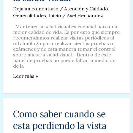
Deja un comentario
/
Atención y Cuidado
,
Generalidades
,
Inicio
/
Axel Hernandez
Mantener la salud visual es esencial para una
mejor calidad de vida. Es por esto que siempre
recomendamos realizar visitas periódicas al
oftalmólogo para realizar ciertas pruebas o
exámenes y de esta manera tomar el control
sobre nuestra salud visual. Dentro de este
panel de pruebas no puede faltar la medición
de la
Es
Leer más »
muy
importante
cuidar
la
vista
y
Como saber cuando se
priorizar
la
esta perdiendo la vista
salud
visual