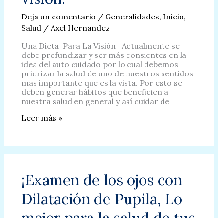
Deja un comentario
/
Generalidades
,
Inicio
,
Salud
/
Axel Hernandez
Una Dieta Para La Visión Actualmente se
debe profundizar y ser más consientes en la
idea del auto cuidado por lo cual debemos
priorizar la salud de uno de nuestros sentidos
mas importante que es la vista. Por esto se
deben generar hábitos que beneficien a
nuestra salud en general y así cuidar de
¡Alimenta
Leer más »
tu
Vista!
Una
buena
dieta
para
¡Examen de los ojos con
la
visión.
Dilatación de Pupila, Lo
mejor para la salud de tus