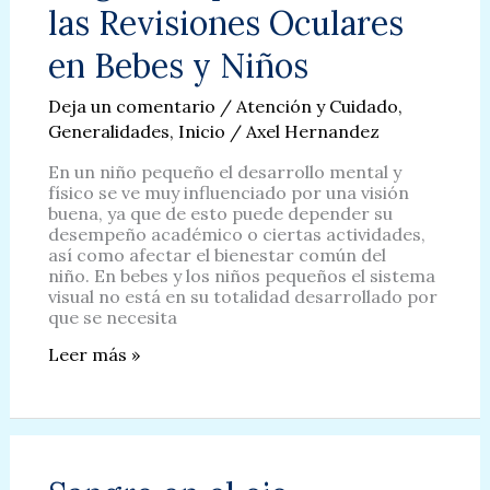
Lo
las Revisiones Oculares
mejor
para
en Bebes y Niños
la
salud
Deja un comentario
/
Atención y Cuidado
,
de
tus
Generalidades
,
Inicio
/
Axel Hernandez
ojos!
En un niño pequeño el desarrollo mental y
físico se ve muy influenciado por una visión
buena, ya que de esto puede depender su
desempeño académico o ciertas actividades,
así como afectar el bienestar común del
niño. En bebes y los niños pequeños el sistema
visual no está en su totalidad desarrollado por
que se necesita
La
Leer más »
gran
importancia
de
las
Revisiones
Oculares