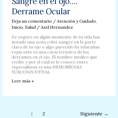
Sangre en el ojo….
en Bebes
y
Derrame Ocular
Niños
Deja un comentario
/
Atención y Cuidado
,
Inicio
,
Salud
/
Axel Hernandez
De seguro en algún momento de tu vida has
notado una zona color sangre en la parte
clara de tu ojo o algo parecido ha telarañas
rojas esto es una característica de los
derrames en el ojo. El nombre medico que
recibe y por el cual se le conoce entre
especialistas es una HEMORROGIA
SUBCONJUNTIVAL
Sangre
Leer más »
en
el
ojo….
Derrame
Ocular
1
2
Siguiente
→