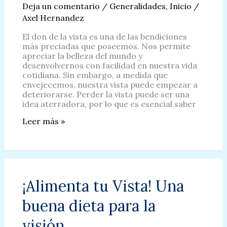
Deja un comentario
/
Generalidades
,
Inicio
/
Axel Hernandez
El don de la vista es una de las bendiciones
más preciadas que poseemos. Nos permite
apreciar la belleza del mundo y
desenvolvernos con facilidad en nuestra vida
cotidiana. Sin embargo, a medida que
envejecemos, nuestra vista puede empezar a
deteriorarse. Perder la vista puede ser una
idea aterradora, por lo que es esencial saber
Como
Leer más »
saber
cuando
se
esta
perdiendo
la
¡Alimenta tu Vista! Una
vista
buena dieta para la
visión.