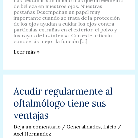
Las pestañas son mucho más que un elemento
de belleza en nuestros ojos. Nuestras
pestañas Desempeñan un papel muy
importante cuando se trata de la protección
de los ojos ayudan a cuidar los ojos contra
partículas extrañas en el exterior, el polvo y
los rayos de luz intensa. Con este articulo
conocerás mejor la función […]
Conoce
Leer más »
más
sobre
las
pestañas
Acudir regularmente al
oftalmólogo tiene sus
ventajas
Deja un comentario
/
Generalidades
,
Inicio
/
Axel Hernandez