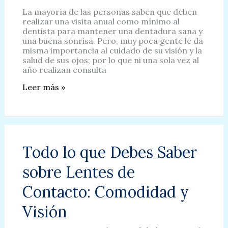
La mayoría de las personas saben que deben
realizar una visita anual como mínimo al
dentista para mantener una dentadura sana y
una buena sonrisa. Pero, muy poca gente le da
misma importancia al cuidado de su visión y la
salud de sus ojos; por lo que ni una sola vez al
año realizan consulta
Acudir
Leer más »
regularmente
al
oftalmólogo
tiene
sus
ventajas
Todo lo que Debes Saber
sobre Lentes de
Contacto: Comodidad y
Visión