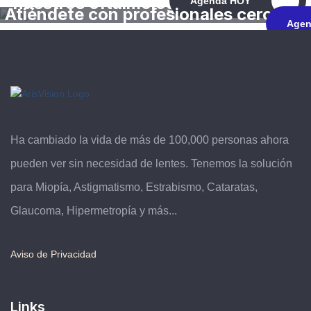
nuestros oftalmólogos
Agenda HOY
Atiéndete con profesionales cerca de
Agen
tí
Ha cambiado la vida de más de 100,000 personas ahora
pueden ver sin necesidad de lentes. Tenemos la solución
para Miopía, Astigmatismo, Estrabismo, Cataratas,
Glaucoma, Hipermetropía y más...
Aviso de Privacidad
Links