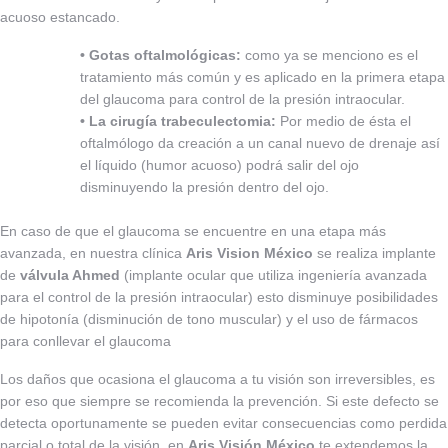
acuoso estancado.
• Gotas oftalmológicas:
como ya se menciono es el
tratamiento más común y es aplicado en la primera etapa
del glaucoma para control de la presión intraocular.
• La cirugía trabeculectomia:
Por medio de ésta el
oftalmólogo da creación a un canal nuevo de drenaje así
el líquido (humor acuoso) podrá salir del ojo
disminuyendo la presión dentro del ojo.
En caso de que el glaucoma se encuentre en una etapa más
avanzada, en nuestra clínica
Aris Vision México
se realiza implante
de
válvula Ahmed
(implante ocular que utiliza ingeniería avanzada
para el control de la presión intraocular) esto disminuye posibilidades
de hipotonía (disminución de tono muscular) y el uso de fármacos
para conllevar el glaucoma
Los daños que ocasiona el glaucoma a tu visión son irreversibles, es
por eso que siempre se recomienda la prevención. Si este defecto se
detecta oportunamente se pueden evitar consecuencias como perdida
parcial o total de la visión, en
Aris Visión México
te extendemos la