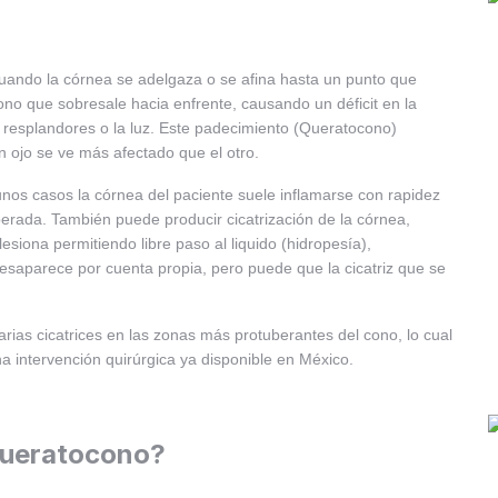
uando la córnea se adelgaza o se afina hasta un punto que
no que sobresale hacia enfrente, causando un déficit en la
a resplandores o la luz. Este padecimiento (Queratocono)
 ojo se ve más afectado que el otro.
unos casos la córnea del paciente suele inflamarse con rapidez
erada. También puede producir cicatrización de la córnea,
siona permitiendo libre paso al liquido (hidropesía),
esaparece por cuenta propia, pero puede que la cicatriz que se
ias cicatrices en las zonas más protuberantes del cono, lo cual
a intervención quirúrgica ya disponible en México.
Queratocono?