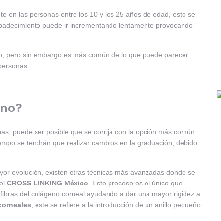
e en las personas entre los 10 y los 25 años de edad, esto se
e padecimiento puede ir incrementando lentamente provocando
jo, pero sin embargo es más común de lo que puede parecer.
personas.
ono?
pas, puede ser posible que se corrija con la opción más común
iempo se tendrán que realizar cambios en la graduación, debido
yor evolución, existen otras técnicas más avanzadas donde se
 el
CROSS-LINKING México
. Este proceso es el único que
fibras del colágeno corneal ayudando a dar una mayor rigidez a
acorneales
, este se refiere a la introducción de un anillo pequeño